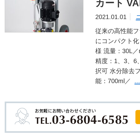
カート VAR
2021.01.01
従来の高性能フラ
にコンパクト化し
様 流量：30L／
精度：1、3、6、
択可 水分除去
能：700ml／
.