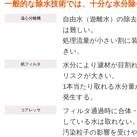
一般的な除水技術では、十分な水分除
自由水（遊離水）の除
遠心分離機
は難しい。
処理流量が小さい割に
きい。
水分により濾材が目割
紙フィルタ
リスクが大きい。
1本当たり取れる水分
発生する。
フィルタ通過時に合体
コアレッサ
している水は取れない
汚染粒子の影響を受け