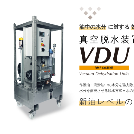
油中の水分
に対する
真空脱水装
作動油・潤滑油中の水分を強力除
水分を蒸発させる脱水方式＝水の
新油レベル