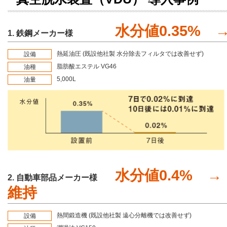
水分値0.35% 
1. 鉄鋼メーカー様
熱延油圧 (既設他社製 水分除去フィルタでは改善せず)
設備
脂肪酸エステル VG46
油種
5,000L
油量
水分値0.4% →
2. 自動車部品メーカー様
維持
熱間鍛造機 (既設他社製 遠心分離機では改善せず)
設備