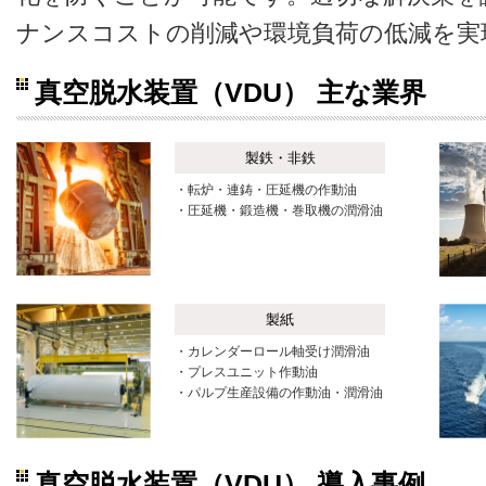
ナンスコストの削減や環境負荷の低減を実
真空脱水装置（VDU） 主な業界
製鉄・非鉄
・転炉・連鋳・圧延機の作動油
・圧延機・鍛造機・巻取機の潤滑油
製紙
・カレンダーロール軸受け潤滑油
・プレスユニット作動油
・パルプ生産設備の作動油・潤滑油
真空脱水装置（VDU） 導入事例