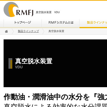
真空脱水装置 VDU
製品ラインナップ
真空脱水装置
真空脱水装置
VDU
作動油・潤滑油中の水分を『強
真空脱水による効率的な水分課