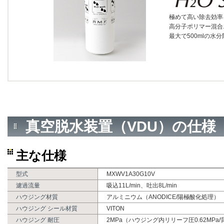
極めて高い除去効率
高分子ポリマー混合
最大で500mlの水
真空脱水装置（VDU）の仕様
主な仕様
型式
MXWV1A30G10V
濾過流量
吸込11L/min、吐出8L/min
ハウジング材質
アルミニウム（ANODICE/陽極酸化処理）
ハウジング シール材質
VITON
ハウジング 耐圧
2MPa（ハウジング内リリーフ圧0.62MPa/