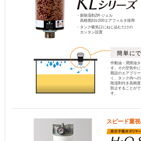
・新除湿剤ZR-ジェル
高精度β3≧200エアフィルタ採用
・タンク吸気口にねじ込むだけの
カンタン設置
簡単に
作動油・潤滑油タ
す。その空気中に
既設のエアブリー
く、タンク内への
除湿剤付き高精度
防止することがで
す。
スピード重視