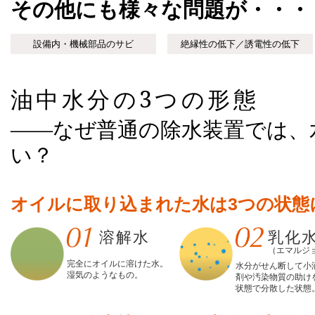
その他にも様々な問題が・・・
設備内・機械部品のサビ
絶縁性の低下／誘電性の低下
油中水分の3つの形態
――なぜ普通の除水装置では、
い？
オイルに取り込まれた水は3つの状態
溶解水
乳化
（エマルジ
完全にオイルに溶けた水。
水分がせん断して小
湿気のようなもの。
剤や汚染物質の助け
状態で分散した状態