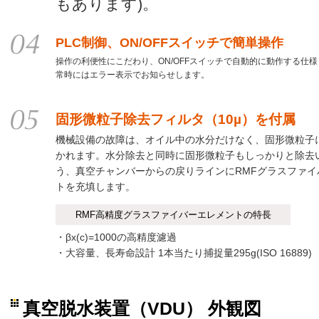
もあります)。
PLC制御、ON/OFFスイッチで簡単操作
操作の利便性にこだわり、ON/OFFスイッチで自動的に動作する仕
常時にはエラー表示でお知らせします。
固形微粒子除去フィルタ（10µ）を付属
機械設備の故障は、オイル中の水分だけなく、固形微粒子
かれます。水分除去と同時に固形微粒子もしっかりと除去
う、真空チャンバーからの戻りラインにRMFグラスファイ
トを充填します。
RMF高精度グラスファイバーエレメントの特長
・βx(c)=1000の高精度濾過
・大容量、長寿命設計 1本当たり捕捉量295g(ISO 16889)
真空脱水装置（VDU） 外観図