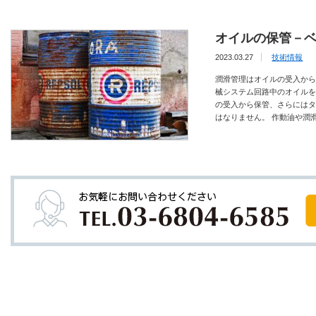
オイルの保管－
2023.03.27
技術情報
潤滑管理はオイルの受入から
械システム回路中のオイルを
の受入から保管、さらにはタ
はなりません。 作動油や潤